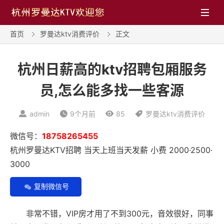

首页
罗曼达ktv消费评价
正文


杭州日薪高的ktv招聘包厢服务
员,怎么能多找一些客源

admin

9个月前

85

罗曼达ktv消费评价
微信号：
18758265455
杭州罗曼达KTV招聘 当天上班当天发薪 小费 2000·2500·
3000
复制微信号
非常不错，VIP房才用了不到300元，音效很好，同事