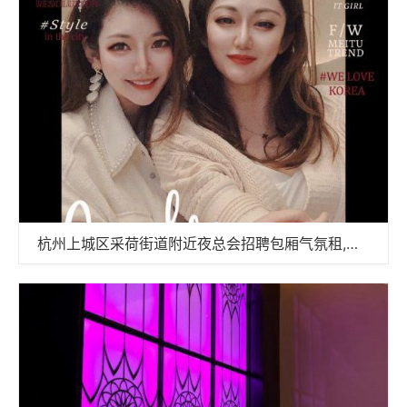
杭州上城区采荷街道附近夜总会招聘包厢气氛租,全职上班收入多少