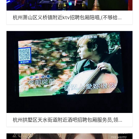
杭州萧山区义桥镇附近ktv招聘包厢陪唱,(不够给补贴)
杭州拱墅区天水街道附近酒吧招聘包厢服务员,领班直聘的