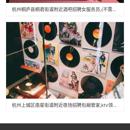
杭州桐庐县桐君街道附近酒吧招聘女服务员,(不需要ID卡)
杭州上城区南星街道附近夜场招聘包厢管家,ktv领班队长微信多少