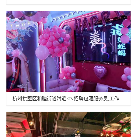
杭州拱墅区和睦街道附近ktv招聘包厢服务员,工作好做吗？