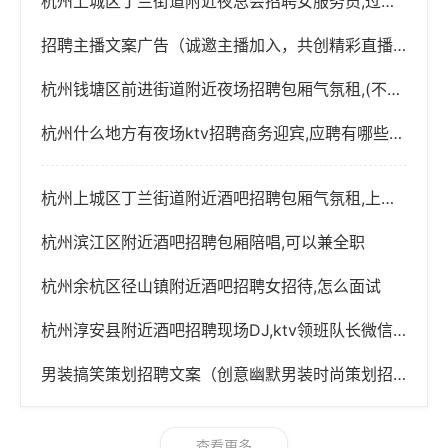
杭州上城区丁兰街道附近夜总会招聘女服务员,过年放假吗？
招聘主播文案广告（诚邀主播加入，共创精彩直播之旅！）
杭州钱塘区前进街道附近夜场招聘包厢气氛租,(不用交台费)
杭州什么地方有夜场ktv招聘商务迎宾,应聘有哪些要求
杭州上城区丁兰街道附近酒吧招聘包厢气氛租,上班轻松的
杭州滨江区附近酒吧招聘包厢陪唱,可以兼全职
杭州余杭区径山镇附近酒吧招聘女招待,怎么面试
杭州淳安县附近酒吧招聘现场DJ,ktv领班队长微信多少
男装搞笑策划招聘文案（创意幽默男装时尚策划招募令）
查看更多