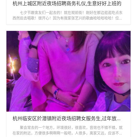
杭州上城区附近夜场招聘商务礼仪,生意好好上班的
七夕节跟舍友们一起去的！就在观前街！刚好在那边逛逛吃点东
西然后去唱歌！很开心！因为有我家张艺兴的歌曲哈哈哈哈哈！位置
好找！也不贵！！还会在去的！
杭州临安区於潜镇附近夜场招聘女服务生,过年放假吗？
聚会常去的一个地方，环境很好，很喜欢，音效也不错不错，就
在家的附近，方便很多啊啊啊一般吧，人很多，离家又远，应该不会