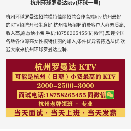
杭州环球罗曼达ktv(环球一号)
杭州环球罗曼达招聘模特佳丽招聘合作高端ktv,杭州最好
的KTV招聘开张生意好,杭州夜场招聘消费客户人群素质高,
收入高,愿意给小费,手机:18758265455(同微信),欢迎全国
各地各位漂亮女性模特佳丽的加入,条件优异者待遇从优.欢
迎大家来杭州环球罗曼达应聘.