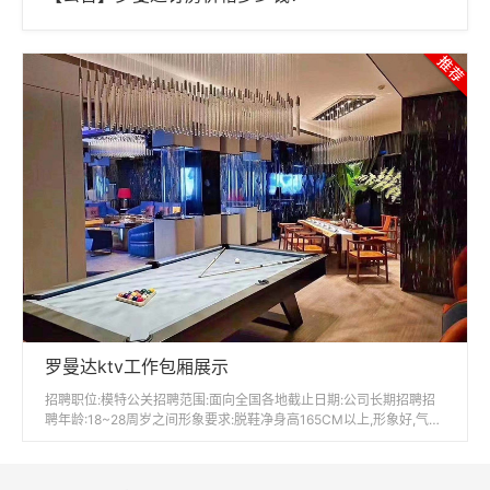
罗曼达ktv工作包厢展示
招聘职位:模特公关招聘范围:面向全国各地截止日期:公司长期招聘招
聘年龄:18~28周岁之间形象要求:脱鞋净身高165CM以上,形象好,气质
佳(形象气