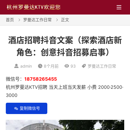

首页
罗曼达工作日常
正文


酒店招聘抖音文案（探索酒店新
角色：创意抖音招募启事）

admin

8个月前

93

罗曼达工作日常
微信号：
18758265455
杭州罗曼达KTV招聘 当天上班当天发薪 小费 2000·2500·
3000
复制微信号