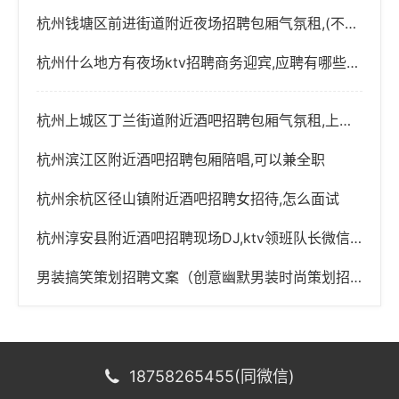
杭州钱塘区前进街道附近夜场招聘包厢气氛租,(不用交台费)
杭州什么地方有夜场ktv招聘商务迎宾,应聘有哪些要求
杭州上城区丁兰街道附近酒吧招聘包厢气氛租,上班轻松的
杭州滨江区附近酒吧招聘包厢陪唱,可以兼全职
杭州余杭区径山镇附近酒吧招聘女招待,怎么面试
杭州淳安县附近酒吧招聘现场DJ,ktv领班队长微信多少
男装搞笑策划招聘文案（创意幽默男装时尚策划招募令）
18758265455(同微信)
